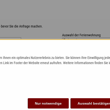
) bevor Sie die Anfrage machen.
Auswahl der Ferienwohnung
Personenanzahl Erwachsene
 Ihnen ein optimales Nutzererlebnis zu bieten. Sie können Ihre Einwilligung jede
Personenanzahl Kinder
en Link im Footer der Website erneut aufrufen. Weitere Informationen finden Sie 
Ich stimme den
AGB
zu.
Ich stimme zu, dass meine 
Beantwortung meiner Anfrag
werden. Die Daten werden nach ab
Anfrage gelöscht. Hinweis: Sie könn
die Zukunft per E-Mail an
info@fewo
widerrufen. Detaillierte Informat
Nur notwendige
Auswahl bestätige
finden Sie in unserer
Datenschutzer