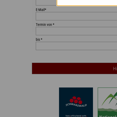
E-Mail*
Termin von *
bis *
H