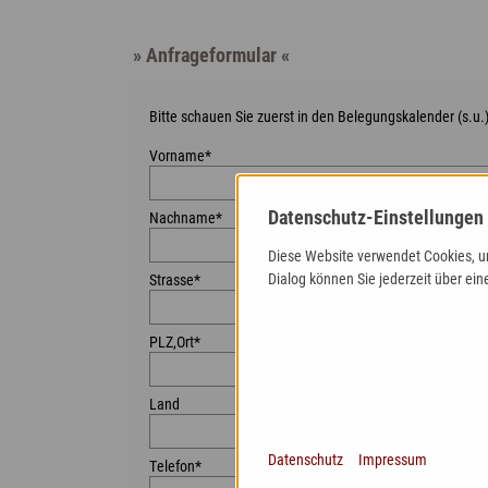
» Anfrageformular «
Bitte schauen Sie zuerst in den Belegungskalender (s.u.
Vorname*
Zweiter Vorname*
Datenschutz-Einstellungen
Nachname*
Diese Website verwendet Cookies, um
Dialog können Sie jederzeit über ein
Strasse*
PLZ,Ort*
Land
Datenschutz
Impressum
Telefon*