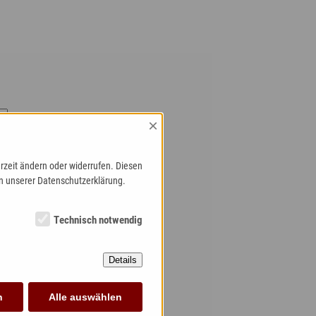
×
rzeit ändern oder widerrufen. Diesen
in unserer Datenschutzerklärung.
Technisch notwendig
Angaben aus diesem Formular zur
e erhoben und verarbeitet
geschlossener Bearbeitung Ihrer
Details
en Ihre Einwilligung jederzeit für
-beilerstaedtle-oppenau.de
ionen zum Umgang mit Nutzerdaten
n
Alle auswählen
klärung »