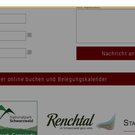
Ihre Nachricht:
Bitte nicht ausfüllen
Nachricht a
ier online buchen und Belegungskalender